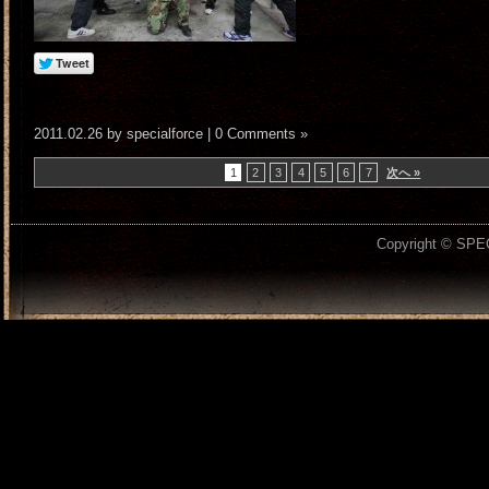
2011.02.26 by specialforce |
0 Comments »
1
2
3
4
5
6
7
次へ »
Copyright © SPEC