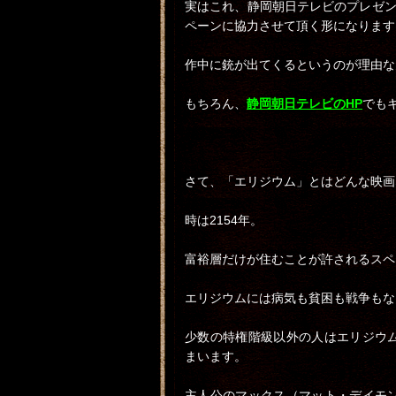
実はこれ、静岡朝日テレビのプレゼント
ペーンに協力させて頂く形になります
作中に銃が出てくるというのが理由なんで
もちろん、
静岡朝
日テレビのHP
でも
さて、「エリジウム」とはどんな映画
時は2154年。
富裕層だけが住むことが許されるスペ
エリジウムには病気も貧困も戦争もな
少数の特権階級以外の人はエリジウ
まいます。
主人公のマックス（マット・デイモ