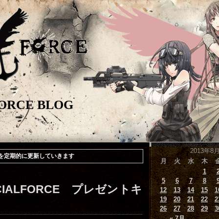
FORCE BLOG
2013年8
報などを定期的に更新していきます
月
火
水
木
1
5
6
7
8
IALFORCE プレゼントキ
12
13
14
15
1
19
20
21
22
2
26
27
28
29
3
« 7月