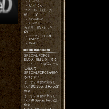
しゃはる
ピンクくん
フィールド戦士 始
動！！
(2)
specialforce
しゃはる
カメラ 買いました！
(2)
ナナフシ(SPECIAL
FORCE)
Guylos
Recent Trackbacks
SPECIAL FORCE
BLOG
: 明日１０：５５
～１１：２５放送のテレ
ビ番組で
SPECIALFORCEが紹介
されます！
まーすぃ軍曹の宝探し
:
レポ102 Special Force定
例会
まーすぃ軍曹の宝探し
:
レポ90 Special Force定
例会