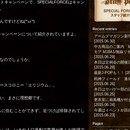
キャンペーンで、SPECIALFORCEはキャン
。
すけどね(*’ω’*)
Recent entries
キャンペーンについて紹介されていますよ。
アームズマガジン新
[2015.06.30]
中古商品のご案内「M
モア M18A1/無線
[2015.06.29]
なのでしょうか。
本日は定例会の開催
[2015.06.28]
最新J-POPも！！
[2
戦神フィールド 進
[2015.06.26]
ースコロニー「エリジウム」。
本日はサバゲー部の
[2015.06.25]
い、まさに理想郷です。
更衣室に扇風機が付
[2015.06.24]
今週はイベントが目
ムに住むことができず、近づけば排除されてし
[2015.06.23]
Pages
ン）は、いまや人口過剰で荒廃が進んだ地球で