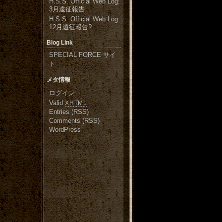
H.S.S. Official Web Log
:
3月遠征報告
H.S.S. Official Web Log
:
12月遠征報告?
Blog Link
SPECIAL FORCE サイ
ト
メタ情報
ログイン
Valid
XHTML
Entries (RSS)
Comments (RSS)
WordPress