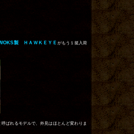
JWOKS製 ＨＡＷＫＥＹＥ
がもう１挺入荷
と呼ばれるモデルで、外見はほとんど変わりま