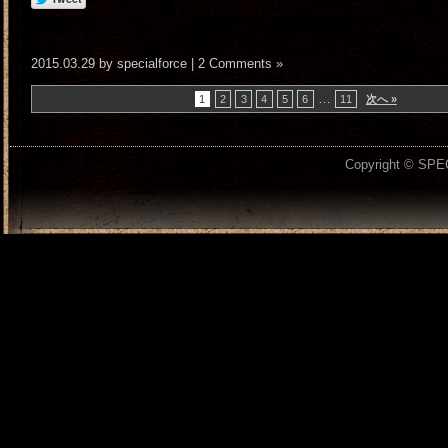
2015.03.29 by specialforce |
2 Comments »
…
1
2
3
4
5
6
11
次へ »
Copyright © SPEC