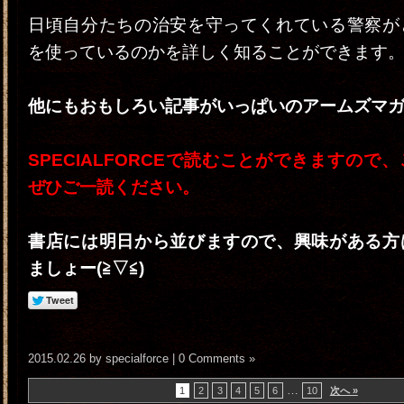
日頃自分たちの治安を守ってくれている警察が
を使っているのかを詳しく知ることができます
他にもおもしろい記事がいっぱいのアームズマガ
SPECIALFORCEで読むことができますので
ぜひご一読ください。
書店には明日から並びますので、興味がある方
ましょー(≧▽≦)
2015.02.26 by specialforce |
0 Comments »
…
1
2
3
4
5
6
10
次へ »