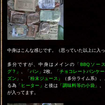
中身はこんな感じです。（思っていた以上に入
多分ですが、中身はメインの
「BBQソー
グ？」
、
「パン」
2枚、
「チョコレートパンケー
ズン」
、
「粉末ジュース」
（多分ライム系）、
る為
「ヒーター」
と後は
「調味料等の小袋」
、
が入ってます。