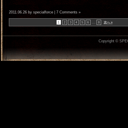
2011.06.26 by specialforce |
7 Comments »
…
1
2
3
4
5
6
8
次へ »
Copyright © SPEC