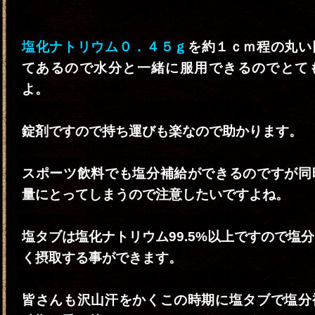
塩化ナトリウム０．４５ｇ
を約１ｃｍ程の丸い
てあるので水分と一緒に服用できるのでとて
よ。
錠剤ですので持ち運びも楽なので助かります。
スポーツ飲料でも塩分補給ができるのですが同
量にとってしまうので注意したいですよね。
塩タブは塩化ナトリウム99.5%以上ですので塩
く摂取する事ができます。
皆さんも沢山汗をかくこの時期に塩タブで塩分