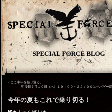
SPECIAL FORCE BLOG
«
ここ半年を振り返る。
明後日７月１０日（木）１９：００～２２：００はサバゲー
今年の夏もこれで乗り切る！