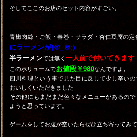
そしてここのお店のセット内容がすごい。
青椒肉絲・ご飯・春巻・サラダ・杏仁豆腐の定
にラーメンが(＠_＠;)
一人前で付いてきます
半ラーメン
では無く
お値段￥980
このボリュームで
なんですよ。
四川料理という事で見た目に反して少し辛いの
おいしくいただきました。
その他にもまだまだ色々なメニューがあるので
ようと思っています。
ゲームをしてお腹が空いたらぜひ立ち寄ってみ