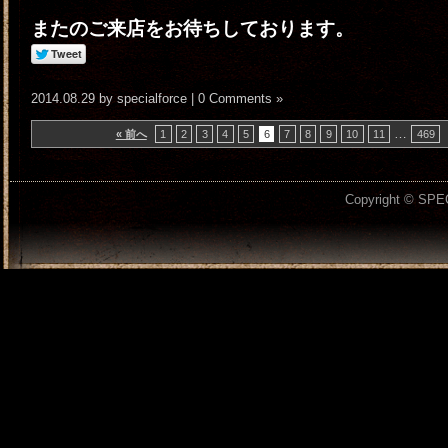
またのご来店をお待ちしております。
2014.08.29 by specialforce |
0 Comments »
…
« 前へ
1
2
3
4
5
6
7
8
9
10
11
469
Copyright © SPEC