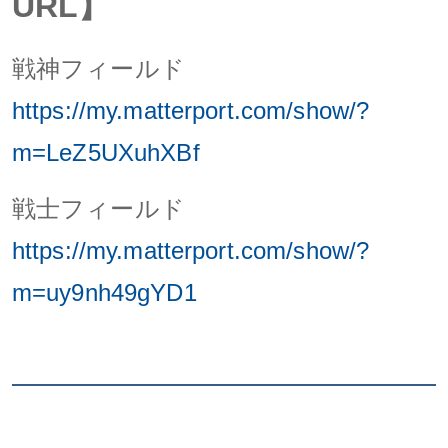
URL】
戦神フィールド
https://my.matterport.com/show/?
m=LeZ5UXuhXBf
戦士フィールド
https://my.matterport.com/show/?
m=uy9nh49gYD1