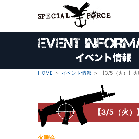
HOME
イベント情報
【3/5（火）】
【3/5（火
火曜会