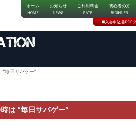
ホーム
お知らせ
ご利用料金
初心者の方
HOME
NEWS
RATE
BIGINNER
■入会申込書PDF
 “毎日サバゲー”
時は “毎日サバゲー”