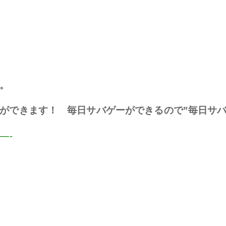
。
事ができます！
毎日サバゲーができるので”毎日サバ
—-